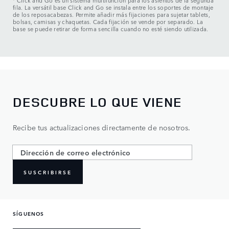
Click and Go es un sistema multifunción para los asientos de la segunda
fila. La versátil base Click and Go se instala entre los soportes de montaje
de los reposacabezas. Permite añadir más fijaciones para sujetar tablets,
bolsas, camisas y chaquetas. Cada fijación se vende por separado. La
base se puede retirar de forma sencilla cuando no esté siendo utilizada.
DESCUBRE LO QUE VIENE
Recibe tus actualizaciones directamente de nosotros.
SUSCRIBIRSE
SÍGUENOS