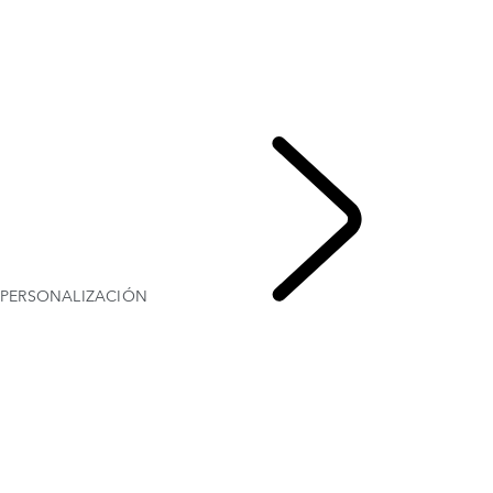
GALERÍA
MODELOS Y ESPECIFICACIONES
PERSONALIZACIÓN
OFERTAS ACTUALES
PARA LA FAMILIA
EMPRESAS Y MOVILIDAD
PERSONALIZACIÓN
DISCOVERY