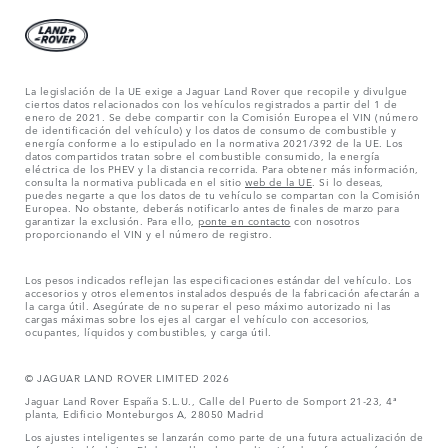
La legislación de la UE exige a Jaguar Land Rover que recopile y divulgue
ciertos datos relacionados con los vehículos registrados a partir del 1 de
enero de 2021. Se debe compartir con la Comisión Europea el VIN (número
de identificación del vehículo) y los datos de consumo de combustible y
energía conforme a lo estipulado en la normativa 2021/392 de la UE. Los
datos compartidos tratan sobre el combustible consumido, la energía
eléctrica de los PHEV y la distancia recorrida. Para obtener más información,
consulta la normativa publicada en el sitio
web de la UE
. Si lo deseas,
puedes negarte a que los datos de tu vehículo se compartan con la Comisión
Europea. No obstante, deberás notificarlo antes de finales de marzo para
garantizar la exclusión. Para ello,
ponte en contacto
con nosotros
proporcionando el VIN y el número de registro.
Los pesos indicados reflejan las especificaciones estándar del vehículo. Los
accesorios y otros elementos instalados después de la fabricación afectarán a
la carga útil. Asegúrate de no superar el peso máximo autorizado ni las
cargas máximas sobre los ejes al cargar el vehículo con accesorios,
ocupantes, líquidos y combustibles, y carga útil.
© JAGUAR LAND ROVER LIMITED 2026
Jaguar Land Rover España S.L.U., Calle del Puerto de Somport 21-23, 4ª
planta, Edificio Monteburgos A, 28050 Madrid
Los ajustes inteligentes se lanzarán como parte de una futura actualización de