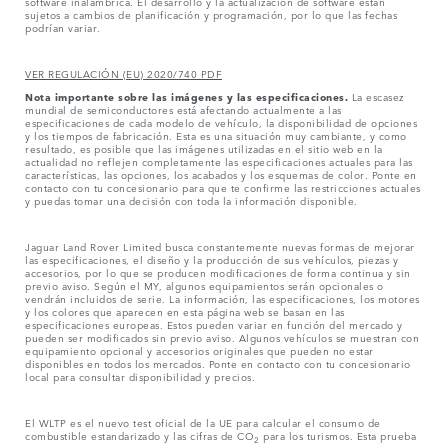
software inalámbrica. El desarrollo y la actualización de software están
sujetos a cambios de planificación y programación, por lo que las fechas
podrían variar.
VER REGULACIÓN (EU) 2020/740 PDF
Nota importante sobre las imágenes y las especificaciones.
La escasez
mundial de semiconductores está afectando actualmente a las
especificaciones de cada modelo de vehículo, la disponibilidad de opciones
y los tiempos de fabricación. Esta es una situación muy cambiante, y como
resultado, es posible que las imágenes utilizadas en el sitio web en la
actualidad no reflejen completamente las especificaciones actuales para las
características, las opciones, los acabados y los esquemas de color. Ponte en
contacto con tu concesionario para que te confirme las restricciones actuales
y puedas tomar una decisión con toda la información disponible.
Jaguar Land Rover Limited busca constantemente nuevas formas de mejorar
las especificaciones, el diseño y la producción de sus vehículos, piezas y
accesorios, por lo que se producen modificaciones de forma continua y sin
previo aviso. Según el MY, algunos equipamientos serán opcionales o
vendrán incluidos de serie. La información, las especificaciones, los motores
y los colores que aparecen en esta página web se basan en las
especificaciones europeas. Estos pueden variar en función del mercado y
pueden ser modificados sin previo aviso. Algunos vehículos se muestran con
equipamiento opcional y accesorios originales que pueden no estar
disponibles en todos los mercados. Ponte en contacto con tu concesionario
local para consultar disponibilidad y precios.
El WLTP es el nuevo test oficial de la UE para calcular el consumo de
combustible estandarizado y las cifras de CO
para los turismos. Esta prueba
2