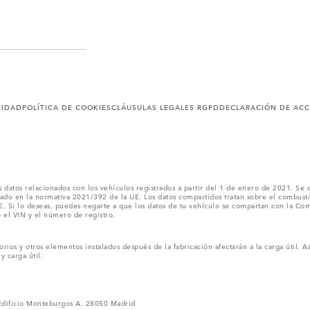
CIDAD
POLÍTICA DE COOKIES
CLÁUSULAS LEGALES RGPD
DECLARACIÓN DE ACC
os datos relacionados con los vehículos registrados a partir del 1 de enero de 2021. S
do en la normativa 2021/392 de la UE. Los datos compartidos tratan sobre el combustibl
E
. Si lo deseas, puedes negarte a que los datos de tu vehículo se compartan con la Com
el VIN y el número de registro.
sorios y otros elementos instalados después de la fabricación afectarán a la carga útil
y carga útil.
 Edificio Monteburgos A, 28050 Madrid