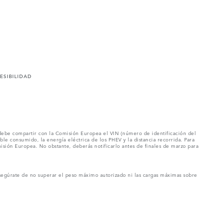
ESIBILIDAD
e debe compartir con la Comisión Europea el VIN (número de identificación del
e consumido, la energía eléctrica de los PHEV y la distancia recorrida. Para
isión Europea. No obstante, deberás notificarlo antes de finales de marzo para
. Asegúrate de no superar el peso máximo autorizado ni las cargas máximas sobre