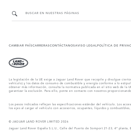
BUSCAR EN NUESTRAS PÁGINAS
CAMBIAR PAÍS
CARRERAS
CONTÁCTANOS
AVISO LEGAL
POLÍTICA DE PRIVA
La legislación de la UE exige a Jaguar Land Rover que recopile y divulgue ciert
vehículo) y los datos de consumo de combustible y energía conforme a lo estipula
obtener más información, consulta la normativa publicada en el sitio
web de la U
garantizar la exclusión. Para ello,
ponte en contacto
con nosotros proporcionando 
Los pesos indicados reflejan las especificaciones estándar del vehículo. Los acce
los ejes al cargar el vehículo con accesorios, ocupantes, líquidos y combustibles, 
© JAGUAR LAND ROVER LIMITED 2026
Jaguar Land Rover España S.L.U., Calle del Puerto de Somport 21-23, 4ª planta,