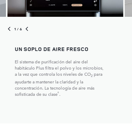
1
/ 6
UN SOPLO DE AIRE FRESCO
El sistema de purificación del aire del
habitáculo Plus filtra el polvo y los microbios,
a la vez que controla los niveles de CO
para
2
ayudarte a mantener la claridad y la
concentración. La tecnología de aire más
6
sofisticada de su clase
.