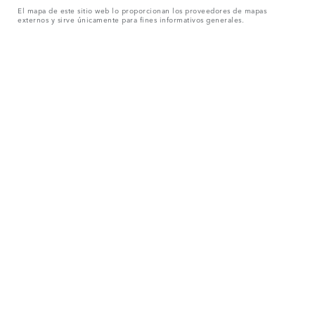
El mapa de este sitio web lo proporcionan los proveedores de mapas
externos y sirve únicamente para fines informativos generales.