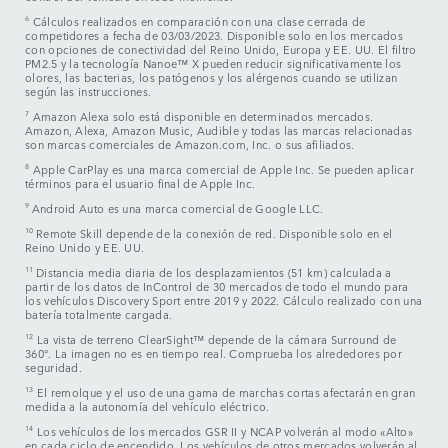
6
Cálculos realizados en comparación con una clase cerrada de
competidores a fecha de 03/03/2023. Disponible solo en los mercados
con opciones de conectividad del Reino Unido, Europa y EE. UU. El filtro
PM2.5 y la tecnología Nanoe™ X pueden reducir significativamente los
olores, las bacterias, los patógenos y los alérgenos cuando se utilizan
según las instrucciones.
7
Amazon Alexa solo está disponible en determinados mercados.
Amazon, Alexa, Amazon Music, Audible y todas las marcas relacionadas
son marcas comerciales de Amazon.com, Inc. o sus afiliados.
8
Apple CarPlay es una marca comercial de Apple Inc. Se pueden aplicar
términos para el usuario final de Apple Inc.
9
Android Auto es una marca comercial de Google LLC.
10
Remote Skill depende de la conexión de red. Disponible solo en el
Reino Unido y EE. UU.
11
Distancia media diaria de los desplazamientos (51 km) calculada a
partir de los datos de InControl de 30 mercados de todo el mundo para
los vehículos Discovery Sport entre 2019 y 2022. Cálculo realizado con una
batería totalmente cargada.
12
La vista de terreno ClearSight™ depende de la cámara Surround de
360°. La imagen no es en tiempo real. Comprueba los alrededores por
seguridad.
13
El remolque y el uso de una gama de marchas cortas afectarán en gran
medida a la autonomía del vehículo eléctrico.
14
Los vehículos de los mercados GSR II y NCAP volverán al modo «Alto»
en cada ciclo de encendido. Los vehículos de otros mercados volverán al