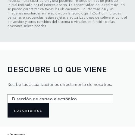
necesitan una suscripción y una posterior renovación tras un periodo
inicial indicado por el concesionario. La conectividad de la red móvil no
se puede garantizar en todas las ubicaciones. La información y las
imágenes mostradas en relación con la tecnología InControl, incluidas
pantallas o secuencias, están sujetas a actualizaciones de software, control
de versión y otros cambios del sistema o visuales en función de las
opciones seleccionadas.
DESCUBRE LO QUE VIENE
Recibe tus actualizaciones directamente de nosotros.
SUSCRIBIRSE
SÍGUENOS