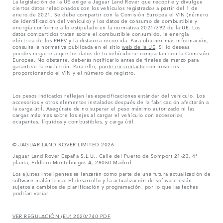
La legislación de la UE exige a Jaguar Land Rover que recopile y divulgue
ciertos datos relacionados con los vehículos registrados a partir del 1 de
enero de 2021. Se debe compartir con la Comisión Europea el VIN (número
de identificación del vehículo) y los datos de consumo de combustible y
energía conforme a lo estipulado en la normativa 2021/392 de la UE. Los
datos compartidos tratan sobre el combustible consumido, la energía
eléctrica de los PHEV y la distancia recorrida. Para obtener más información,
consulta la normativa publicada en el sitio
web de la UE
. Si lo deseas,
puedes negarte a que los datos de tu vehículo se compartan con la Comisión
Europea. No obstante, deberás notificarlo antes de finales de marzo para
garantizar la exclusión. Para ello,
ponte en contacto
con nosotros
proporcionando el VIN y el número de registro.
Los pesos indicados reflejan las especificaciones estándar del vehículo. Los
accesorios y otros elementos instalados después de la fabricación afectarán a
la carga útil. Asegúrate de no superar el peso máximo autorizado ni las
cargas máximas sobre los ejes al cargar el vehículo con accesorios,
ocupantes, líquidos y combustibles, y carga útil.
© JAGUAR LAND ROVER LIMITED 2026
Jaguar Land Rover España S.L.U., Calle del Puerto de Somport 21-23, 4ª
planta, Edificio Monteburgos A, 28050 Madrid
Los ajustes inteligentes se lanzarán como parte de una futura actualización de
software inalámbrica. El desarrollo y la actualización de software están
sujetos a cambios de planificación y programación, por lo que las fechas
podrían variar.
VER REGULACIÓN (EU) 2020/740 PDF