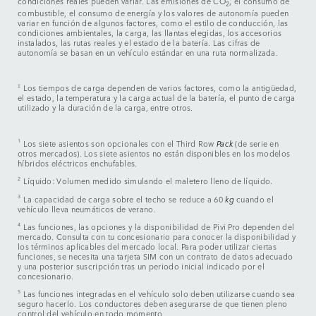
condiciones reales pueden variar. Las emisiones de CO
, el consumo de
2
combustible, el consumo de energía y los valores de autonomía pueden
variar en función de algunos factores, como el estilo de conducción, las
condiciones ambientales, la carga, las llantas elegidas, los accesorios
instalados, las rutas reales y el estado de la batería. Las cifras de
autonomía se basan en un vehículo estándar en una ruta normalizada.
‡
Los tiempos de carga dependen de varios factores, como la antigüedad,
el estado, la temperatura y la carga actual de la batería, el punto de carga
utilizado y la duración de la carga, entre otros.
1
Los siete asientos son opcionales con el Third Row
Pack
(de serie en
otros mercados). Los siete asientos no están disponibles en los modelos
híbridos eléctricos enchufables.
2
Líquido: Volumen medido simulando el maletero lleno de líquido.
3
La capacidad de carga sobre el techo se reduce a 60
kg
cuando el
vehículo lleva neumáticos de verano.
4
Las funciones, las opciones y la disponibilidad de Pivi Pro dependen del
mercado. Consulta con tu concesionario para conocer la disponibilidad y
los términos aplicables del mercado local. Para poder utilizar ciertas
funciones, se necesita una tarjeta SIM con un contrato de datos adecuado
y una posterior suscripción tras un periodo inicial indicado por el
concesionario.
5
Las funciones integradas en el vehículo solo deben utilizarse cuando sea
seguro hacerlo. Los conductores deben asegurarse de que tienen pleno
control del vehículo en todo momento.