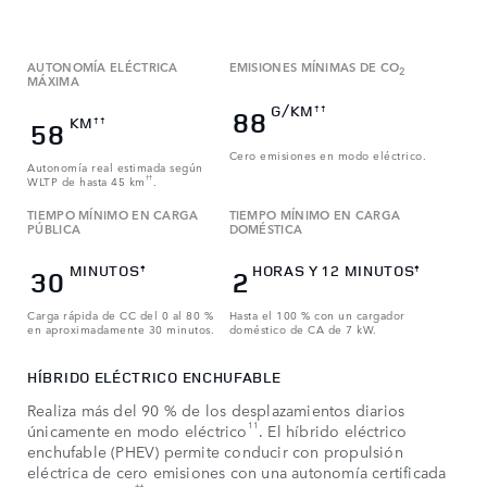
AUTONOMÍA ELÉCTRICA
EMISIONES MÍNIMAS DE CO
2
MÁXIMA
G/KM
††
88
KM
††
58
Cero emisiones en modo eléctrico.
Autonomía real estimada según
WLTP de hasta 45 km
††
.
TIEMPO MÍNIMO EN CARGA
TIEMPO MÍNIMO EN CARGA
PÚBLICA
DOMÉSTICA
MINUTOS
HORAS Y 12 MINUTOS
‡
‡
30
2
Carga rápida de CC del 0 al 80 %
Hasta el 100 % con un cargador
en aproximadamente 30 minutos.
doméstico de CA de 7 kW.
HÍBRIDO ELÉCTRICO ENCHUFABLE
Realiza más del 90 % de los desplazamientos diarios
11
únicamente en modo eléctrico
. El híbrido eléctrico
enchufable (PHEV) permite conducir con propulsión
eléctrica de cero emisiones con una autonomía certificada
††