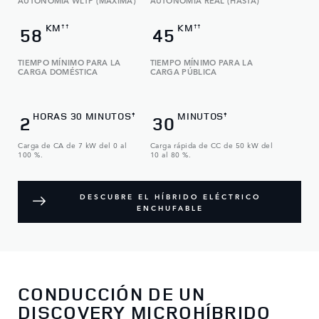
AUTONOMÍA WLTP (MÁXIMA)
AUTONOMÍA REAL (HASTA)
KM
KM
††
††
58
45
TIEMPO MÍNIMO PARA LA
TIEMPO MÍNIMO PARA LA
CARGA DOMÉSTICA
CARGA PÚBLICA
HORAS 30 MINUTOS
MINUTOS
‡
‡
2
30
Carga de CA de 7 kW del 0 al
Carga rápida de CC de 50 kW del
100 %.
10 al 80 %.
DESCUBRE EL HÍBRIDO ELÉCTRICO
ENCHUFABLE
CONDUCCIÓN DE UN
DISCOVERY MICROHÍBRIDO