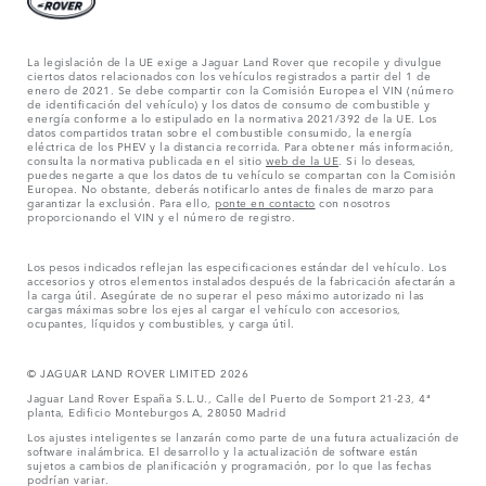
La legislación de la UE exige a Jaguar Land Rover que recopile y divulgue
ciertos datos relacionados con los vehículos registrados a partir del 1 de
enero de 2021. Se debe compartir con la Comisión Europea el VIN (número
de identificación del vehículo) y los datos de consumo de combustible y
energía conforme a lo estipulado en la normativa 2021/392 de la UE. Los
datos compartidos tratan sobre el combustible consumido, la energía
eléctrica de los PHEV y la distancia recorrida. Para obtener más información,
consulta la normativa publicada en el sitio
web de la UE
. Si lo deseas,
puedes negarte a que los datos de tu vehículo se compartan con la Comisión
Europea. No obstante, deberás notificarlo antes de finales de marzo para
garantizar la exclusión. Para ello,
ponte en contacto
con nosotros
proporcionando el VIN y el número de registro.
Los pesos indicados reflejan las especificaciones estándar del vehículo. Los
accesorios y otros elementos instalados después de la fabricación afectarán a
la carga útil. Asegúrate de no superar el peso máximo autorizado ni las
cargas máximas sobre los ejes al cargar el vehículo con accesorios,
ocupantes, líquidos y combustibles, y carga útil.
© JAGUAR LAND ROVER LIMITED 2026
Jaguar Land Rover España S.L.U., Calle del Puerto de Somport 21-23, 4ª
planta, Edificio Monteburgos A, 28050 Madrid
Los ajustes inteligentes se lanzarán como parte de una futura actualización de
software inalámbrica. El desarrollo y la actualización de software están
sujetos a cambios de planificación y programación, por lo que las fechas
podrían variar.