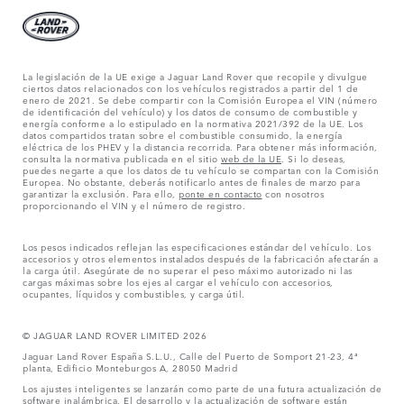
La legislación de la UE exige a Jaguar Land Rover que recopile y divulgue
ciertos datos relacionados con los vehículos registrados a partir del 1 de
enero de 2021. Se debe compartir con la Comisión Europea el VIN (número
de identificación del vehículo) y los datos de consumo de combustible y
energía conforme a lo estipulado en la normativa 2021/392 de la UE. Los
datos compartidos tratan sobre el combustible consumido, la energía
eléctrica de los PHEV y la distancia recorrida. Para obtener más información,
consulta la normativa publicada en el sitio
web de la UE
. Si lo deseas,
puedes negarte a que los datos de tu vehículo se compartan con la Comisión
Europea. No obstante, deberás notificarlo antes de finales de marzo para
garantizar la exclusión. Para ello,
ponte en contacto
con nosotros
proporcionando el VIN y el número de registro.
Los pesos indicados reflejan las especificaciones estándar del vehículo. Los
accesorios y otros elementos instalados después de la fabricación afectarán a
la carga útil. Asegúrate de no superar el peso máximo autorizado ni las
cargas máximas sobre los ejes al cargar el vehículo con accesorios,
ocupantes, líquidos y combustibles, y carga útil.
© JAGUAR LAND ROVER LIMITED 2026
Jaguar Land Rover España S.L.U., Calle del Puerto de Somport 21-23, 4ª
planta, Edificio Monteburgos A, 28050 Madrid
Los ajustes inteligentes se lanzarán como parte de una futura actualización de
software inalámbrica. El desarrollo y la actualización de software están