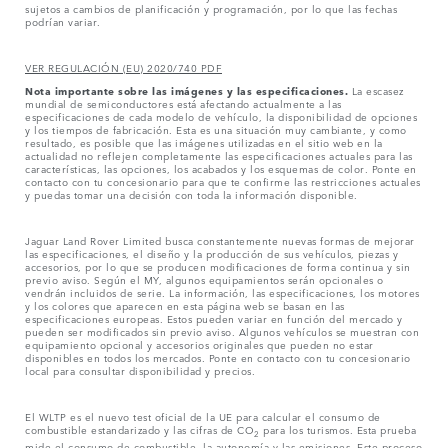
sujetos a cambios de planificación y programación, por lo que las fechas
podrían variar.
VER REGULACIÓN (EU) 2020/740 PDF
Nota importante sobre las imágenes y las especificaciones.
La escasez
mundial de semiconductores está afectando actualmente a las
especificaciones de cada modelo de vehículo, la disponibilidad de opciones
y los tiempos de fabricación. Esta es una situación muy cambiante, y como
resultado, es posible que las imágenes utilizadas en el sitio web en la
actualidad no reflejen completamente las especificaciones actuales para las
características, las opciones, los acabados y los esquemas de color. Ponte en
contacto con tu concesionario para que te confirme las restricciones actuales
y puedas tomar una decisión con toda la información disponible.
Jaguar Land Rover Limited busca constantemente nuevas formas de mejorar
las especificaciones, el diseño y la producción de sus vehículos, piezas y
accesorios, por lo que se producen modificaciones de forma continua y sin
previo aviso. Según el MY, algunos equipamientos serán opcionales o
vendrán incluidos de serie. La información, las especificaciones, los motores
y los colores que aparecen en esta página web se basan en las
especificaciones europeas. Estos pueden variar en función del mercado y
pueden ser modificados sin previo aviso. Algunos vehículos se muestran con
equipamiento opcional y accesorios originales que pueden no estar
disponibles en todos los mercados. Ponte en contacto con tu concesionario
local para consultar disponibilidad y precios.
El WLTP es el nuevo test oficial de la UE para calcular el consumo de
combustible estandarizado y las cifras de CO
para los turismos. Esta prueba
2
mide el consumo de combustible, la autonomía y las emisiones. Este proceso