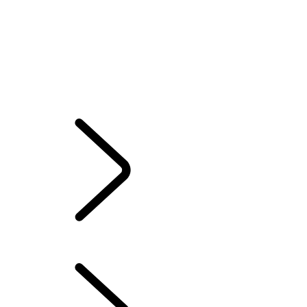
DESCUBRE DEFENDER 130
DESCUBRE DEFENDER 110
DESCUBRE DEFENDER 90
GALERÍA
MODELOS Y ESPECIFICACIONES
OPCIONES Y ACCESORIOS
OFERTAS ACTUALES
OFERTAS
LA PERSONALIZACIÓN DEFINITIVA
...
RESUMEN
AYÚDAME A ELEGIR
PACKS DE ACCESORIOS
COLECCIÓN LIFESTYLE