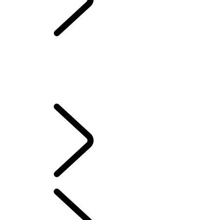
PERFORMANCE AND
CAPABILITY
DIESEL EVOLVED
RESPONSABILIDAD
UNSTOPPABLE SPIRIT
50 AÑOS DE RANGE ROVER
PERFORMANCE AND CAPABILITY
PERFORMANCE AND CAPABILITY
...
About Towing
About Towing