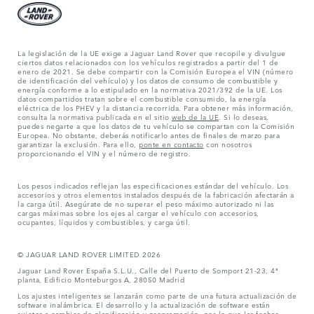
La legislación de la UE exige a Jaguar Land Rover que recopile y divulgue
ciertos datos relacionados con los vehículos registrados a partir del 1 de
enero de 2021. Se debe compartir con la Comisión Europea el VIN (número
de identificación del vehículo) y los datos de consumo de combustible y
energía conforme a lo estipulado en la normativa 2021/392 de la UE. Los
datos compartidos tratan sobre el combustible consumido, la energía
eléctrica de los PHEV y la distancia recorrida. Para obtener más información,
consulta la normativa publicada en el sitio
web de la UE
. Si lo deseas,
puedes negarte a que los datos de tu vehículo se compartan con la Comisión
Europea. No obstante, deberás notificarlo antes de finales de marzo para
garantizar la exclusión. Para ello,
ponte en contacto
con nosotros
proporcionando el VIN y el número de registro.
Los pesos indicados reflejan las especificaciones estándar del vehículo. Los
accesorios y otros elementos instalados después de la fabricación afectarán a
la carga útil. Asegúrate de no superar el peso máximo autorizado ni las
cargas máximas sobre los ejes al cargar el vehículo con accesorios,
ocupantes, líquidos y combustibles, y carga útil.
© JAGUAR LAND ROVER LIMITED 2026
Jaguar Land Rover España S.L.U., Calle del Puerto de Somport 21-23, 4ª
planta, Edificio Monteburgos A, 28050 Madrid
Los ajustes inteligentes se lanzarán como parte de una futura actualización de
software inalámbrica. El desarrollo y la actualización de software están
sujetos a cambios de planificación y programación, por lo que las fechas