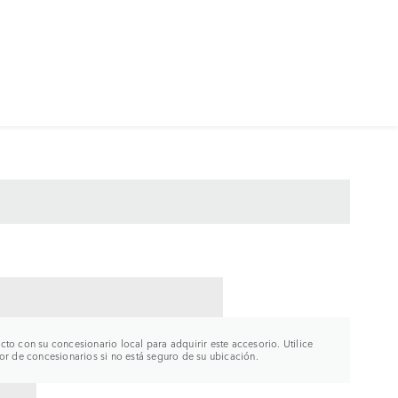
CTAR CON UN CONCESIONARIO
to con su concesionario local para adquirir este accesorio. Utilice
or de concesionarios si no está seguro de su ubicación.