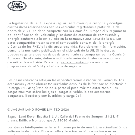
La legislación de la UE exige a Jaguar Land Rover que recopile y divulgue
ciertos datos relacionados con los vehículos registrados a partir del 1 de
enero de 2021. Se debe compartir con la Comisión Europea el VIN (número
de identificación del vehículo) y los datos de consumo de combustible y
energía conforme a lo estipulado en la normativa 2021/392 de la UE. Los
datos compartidos tratan sobre el combustible consumido, la energía
eléctrica de los PHEV y la distancia recorrida. Para obtener más información,
consulta la normativa publicada en el sitio
web de la UE
. Si lo deseas,
puedes negarte a que los datos de tu vehículo se compartan con la Comisión
Europea. No obstante, deberás notificarlo antes de finales de marzo para
garantizar la exclusión. Para ello,
ponte en contacto
con nosotros
proporcionando el VIN y el número de registro.
Los pesos indicados reflejan las especificaciones estándar del vehículo. Los
accesorios y otros elementos instalados después de la fabricación afectarán a
la carga útil. Asegúrate de no superar el peso máximo autorizado ni las
cargas máximas sobre los ejes al cargar el vehículo con accesorios,
ocupantes, líquidos y combustibles, y carga útil.
© JAGUAR LAND ROVER LIMITED 2026
Jaguar Land Rover España S.L.U., Calle del Puerto de Somport 21-23, 4ª
planta, Edificio Monteburgos A, 28050 Madrid
Los ajustes inteligentes se lanzarán como parte de una futura actualización de
software inalámbrica. El desarrollo y la actualización de software están
sujetos a cambios de planificación y programación, por lo que las fechas