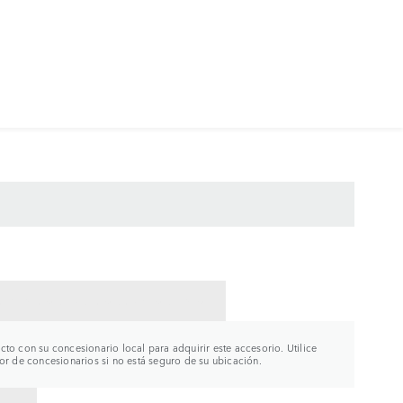
CTAR CON UN CONCESIONARIO
to con su concesionario local para adquirir este accesorio. Utilice
or de concesionarios si no está seguro de su ubicación.