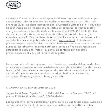
La legislación de la UE exige a Jaguar Land Rover que recopile y divulgue
ciertos datos relacionados con los vehículos registrados a partir del 1 de
enero de 2021. Se debe compartir con la Comisión Europea el VIN (número
de identificación del vehículo) y los datos de consumo de combustible y
energía conforme a lo estipulado en la normativa 2021/392 de la UE. Los
datos compartidos tratan sobre el combustible consumido, la energía
eléctrica de los PHEV y la distancia recorrida. Para obtener más información,
consulta la normativa publicada en el sitio
web de la UE
. Si lo deseas,
puedes negarte a que los datos de tu vehículo se compartan con la Comisión
Europea. No obstante, deberás notificarlo antes de finales de marzo para
garantizar la exclusión. Para ello,
ponte en contacto
con nosotros
proporcionando el VIN y el número de registro.
Los pesos indicados reflejan las especificaciones estándar del vehículo. Los
accesorios y otros elementos instalados después de la fabricación afectarán a
la carga útil. Asegúrate de no superar el peso máximo autorizado ni las
cargas máximas sobre los ejes al cargar el vehículo con accesorios,
ocupantes, líquidos y combustibles, y carga útil.
© JAGUAR LAND ROVER LIMITED 2026
Jaguar Land Rover España S.L.U., Calle del Puerto de Somport 21-23, 4ª
planta, Edificio Monteburgos A, 28050 Madrid
Los ajustes inteligentes se lanzarán como parte de una futura actualización de
software inalámbrica. El desarrollo y la actualización de software están
sujetos a cambios de planificación y programación, por lo que las fechas