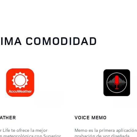
XIMA COMODIDAD
ATHER
VOICE MEMO
 Life te ofrece la mejor
Memo es la primera aplicació
n meteorológica con Superior
grabación de voz diseñada