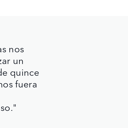
as nos
zar un
de quince
mos fuera
so."