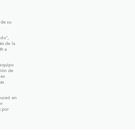
 de su
ndo",
és de la
th a
 equipo
ción de
ies
as
buceó en
or
s por