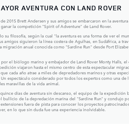
MAYOR AVENTURA CON LAND ROVER
 de 2015 Brett Andersen y sus amigos se embarcaron en la aventura
s ganar la competición "Spirit of Adventure" de Land Rover.
o su filosofía, según la cual "la aventura es una forma de ver el mu
sus amigos siguieron la línea costera de Agulhas, en Sudáfrica, a trav
la migración anual conocida como "Sardine Run" desde Port Elizabe
 por el biólogo marino y embajador de Land Rover Monty Halls, el
pedición viajaron hasta el mismo centro de esta espectacular migra
 que cada año atrae a miles de depredadores marinos y otras espec
. Un espectáculo considerado por todos los expertos como una de l
les maravillas de la vida animal.
quince días de aventura sin descanso, el equipo de la expedición 
l bullicio de la depredación marina del "Sardine Run" y condujo p
extensiones fuera de pista para conocer los proyectos patrocinado
er, en lo que sin duda fue una experiencia inolvidable.