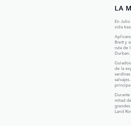
LA 
En Julio
vida tra
Aplicand
Brett y 
ruta de 
Durban.
Guiados
de la ex
sardinas
salvajes
principa
Durante 
mitad de
grandes 
Land Rov