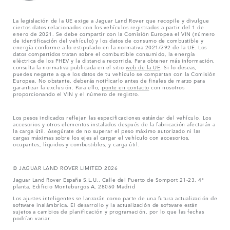
La legislación de la UE exige a Jaguar Land Rover que recopile y divulgue
ciertos datos relacionados con los vehículos registrados a partir del 1 de
enero de 2021. Se debe compartir con la Comisión Europea el VIN (número
de identificación del vehículo) y los datos de consumo de combustible y
energía conforme a lo estipulado en la normativa 2021/392 de la UE. Los
datos compartidos tratan sobre el combustible consumido, la energía
eléctrica de los PHEV y la distancia recorrida. Para obtener más información,
consulta la normativa publicada en el sitio
web de la UE
. Si lo deseas,
puedes negarte a que los datos de tu vehículo se compartan con la Comisión
Europea. No obstante, deberás notificarlo antes de finales de marzo para
garantizar la exclusión. Para ello,
ponte en contacto
con nosotros
proporcionando el VIN y el número de registro.
Los pesos indicados reflejan las especificaciones estándar del vehículo. Los
accesorios y otros elementos instalados después de la fabricación afectarán a
la carga útil. Asegúrate de no superar el peso máximo autorizado ni las
cargas máximas sobre los ejes al cargar el vehículo con accesorios,
ocupantes, líquidos y combustibles, y carga útil.
© JAGUAR LAND ROVER LIMITED 2026
Jaguar Land Rover España S.L.U., Calle del Puerto de Somport 21-23, 4ª
planta, Edificio Monteburgos A, 28050 Madrid
Los ajustes inteligentes se lanzarán como parte de una futura actualización de
software inalámbrica. El desarrollo y la actualización de software están
sujetos a cambios de planificación y programación, por lo que las fechas
podrían variar.