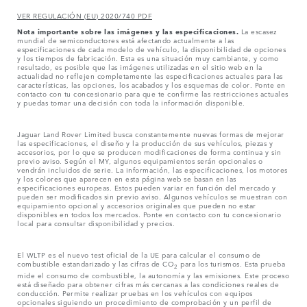
VER REGULACIÓN (EU) 2020/740 PDF
Nota importante sobre las imágenes y las especificaciones.
La escasez
mundial de semiconductores está afectando actualmente a las
especificaciones de cada modelo de vehículo, la disponibilidad de opciones
y los tiempos de fabricación. Esta es una situación muy cambiante, y como
resultado, es posible que las imágenes utilizadas en el sitio web en la
actualidad no reflejen completamente las especificaciones actuales para las
características, las opciones, los acabados y los esquemas de color. Ponte en
contacto con tu concesionario para que te confirme las restricciones actuales
y puedas tomar una decisión con toda la información disponible.
Jaguar Land Rover Limited busca constantemente nuevas formas de mejorar
las especificaciones, el diseño y la producción de sus vehículos, piezas y
accesorios, por lo que se producen modificaciones de forma continua y sin
previo aviso. Según el MY, algunos equipamientos serán opcionales o
vendrán incluidos de serie. La información, las especificaciones, los motores
y los colores que aparecen en esta página web se basan en las
especificaciones europeas. Estos pueden variar en función del mercado y
pueden ser modificados sin previo aviso. Algunos vehículos se muestran con
equipamiento opcional y accesorios originales que pueden no estar
disponibles en todos los mercados. Ponte en contacto con tu concesionario
local para consultar disponibilidad y precios.
El WLTP es el nuevo test oficial de la UE para calcular el consumo de
combustible estandarizado y las cifras de CO
para los turismos. Esta prueba
2
mide el consumo de combustible, la autonomía y las emisiones. Este proceso
está diseñado para obtener cifras más cercanas a las condiciones reales de
conducción. Permite realizar pruebas en los vehículos con equipos
opcionales siguiendo un procedimiento de comprobación y un perfil de