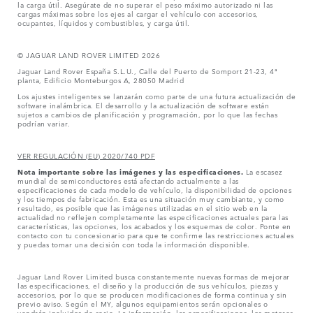
la carga útil. Asegúrate de no superar el peso máximo autorizado ni las
cargas máximas sobre los ejes al cargar el vehículo con accesorios,
ocupantes, líquidos y combustibles, y carga útil.
© JAGUAR LAND ROVER LIMITED 2026
Jaguar Land Rover España S.L.U., Calle del Puerto de Somport 21-23, 4ª
planta, Edificio Monteburgos A, 28050 Madrid
Los ajustes inteligentes se lanzarán como parte de una futura actualización de
software inalámbrica. El desarrollo y la actualización de software están
sujetos a cambios de planificación y programación, por lo que las fechas
podrían variar.
VER REGULACIÓN (EU) 2020/740 PDF
Nota importante sobre las imágenes y las especificaciones.
La escasez
mundial de semiconductores está afectando actualmente a las
especificaciones de cada modelo de vehículo, la disponibilidad de opciones
y los tiempos de fabricación. Esta es una situación muy cambiante, y como
resultado, es posible que las imágenes utilizadas en el sitio web en la
actualidad no reflejen completamente las especificaciones actuales para las
características, las opciones, los acabados y los esquemas de color. Ponte en
contacto con tu concesionario para que te confirme las restricciones actuales
y puedas tomar una decisión con toda la información disponible.
Jaguar Land Rover Limited busca constantemente nuevas formas de mejorar
las especificaciones, el diseño y la producción de sus vehículos, piezas y
accesorios, por lo que se producen modificaciones de forma continua y sin
previo aviso. Según el MY, algunos equipamientos serán opcionales o
vendrán incluidos de serie. La información, las especificaciones, los motores