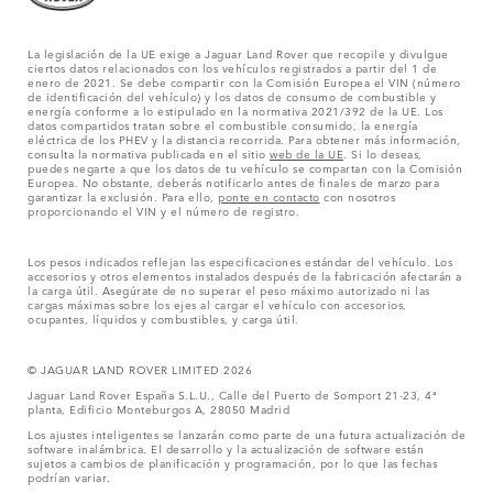
La legislación de la UE exige a Jaguar Land Rover que recopile y divulgue
ciertos datos relacionados con los vehículos registrados a partir del 1 de
enero de 2021. Se debe compartir con la Comisión Europea el VIN (número
de identificación del vehículo) y los datos de consumo de combustible y
energía conforme a lo estipulado en la normativa 2021/392 de la UE. Los
datos compartidos tratan sobre el combustible consumido, la energía
eléctrica de los PHEV y la distancia recorrida. Para obtener más información,
consulta la normativa publicada en el sitio
web de la UE
. Si lo deseas,
puedes negarte a que los datos de tu vehículo se compartan con la Comisión
Europea. No obstante, deberás notificarlo antes de finales de marzo para
garantizar la exclusión. Para ello,
ponte en contacto
con nosotros
proporcionando el VIN y el número de registro.
Los pesos indicados reflejan las especificaciones estándar del vehículo. Los
accesorios y otros elementos instalados después de la fabricación afectarán a
la carga útil. Asegúrate de no superar el peso máximo autorizado ni las
cargas máximas sobre los ejes al cargar el vehículo con accesorios,
ocupantes, líquidos y combustibles, y carga útil.
© JAGUAR LAND ROVER LIMITED 2026
Jaguar Land Rover España S.L.U., Calle del Puerto de Somport 21-23, 4ª
planta, Edificio Monteburgos A, 28050 Madrid
Los ajustes inteligentes se lanzarán como parte de una futura actualización de
software inalámbrica. El desarrollo y la actualización de software están
sujetos a cambios de planificación y programación, por lo que las fechas
podrían variar.