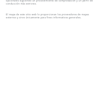
opcionales siguiendo un procedimiento de comprobación y un perfil de
conducción más estrictos.
El mapa de este sitio web lo proporcionan los proveedores de mapas
externos y sirve únicamente para fines informativos generales.