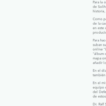
Para la 
de Solih
historia
Como par
de la c
en este 
produci
Para hac
suban su
online "
"álbum d
mapa onl
añadir l
En el dí
también
En el m
equipo d
del Defe
de estos
Dr. Ralf