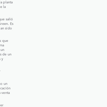
a planta
e la
que salió
Green. Es
han sido
ns que
rma
 un
és de un
 y
r
mo un
icación
a venta
ver