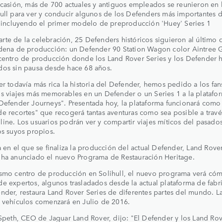
ocasión, más de 700 actuales y antiguos empleados se reunieron en l
ull para ver y conducir algunos de los Defenders más importantes d
, incluyendo el primer modelo de preproducción 'Huey' Series 1
te de la celebración, 25 Defenders históricos siguieron al último 
adena de producción: un Defender 90 Station Wagon color Aintree 
centro de producción donde los Land Rover Series y los Defender 
dos sin pausa desde hace 68 años.
er todavía más rica la historia del Defender, hemos pedido a los fa
s viajes más memorables en un Defender o un Series 1 a la platafo
Defender Journeys". Presentada hoy, la plataforma funcionará como
e recortes" que recogerá tantas aventuras como sea posible a trav
ine. Los usuarios podrán ver y compartir viajes míticos del pasados
os suyos propios.
a en el que se finaliza la producción del actual Defender, Land Rove
 ha anunciado el nuevo Programa de Restauración Heritage.
ismo centro de producción en Solihull, el nuevo programa verá có
e expertos, algunos trasladados desde la actual plataforma de fabr
nder, restaura Land Rover Series de diferentes partes del mundo. L
 vehículos comenzará en Julio de 2016.
 Speth, CEO de Jaguar Land Rover, dijo: "El Defender y los Land Ro