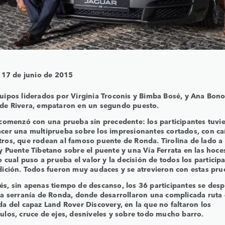
 17 de junio de 2015
uipos liderados por Virginia Troconis y Bimba Bosé, y Ana Bono
de Rivera, empataron en un segundo puesto.
a comenzó con una prueba sin precedente: los participantes tuvi
cer una multiprueba sobre los impresionantes cortados, con cai
ros, que rodean al famoso puente de Ronda. Tirolina de lado a 
y Puente Tibetano sobre el puente y una Vía Ferrata en las hoces 
lo cual puso a prueba el valor y la decisión de todos los particip
dición. Todos fueron muy audaces y se atrevieron con estas pru
́s, sin apenas tiempo de descanso, los 36 participantes se des
la serranía de Ronda, donde desarrollaron una complicada ruta
da del capaz Land Rover Discovery, en la que no faltaron los
culos, cruce de ejes, desniveles y sobre todo mucho barro.