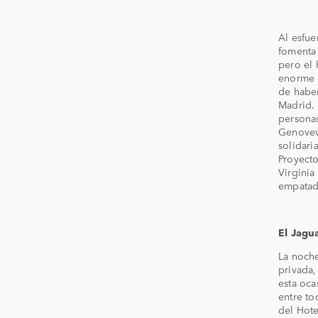
Al esfue
fomenta 
pero el 
enorme c
de haber
Madrid.
personas
Genoveva
solidari
Proyect
Virginia
empatad
El Jagua
La noche
privada,
esta oca
entre to
del Hote