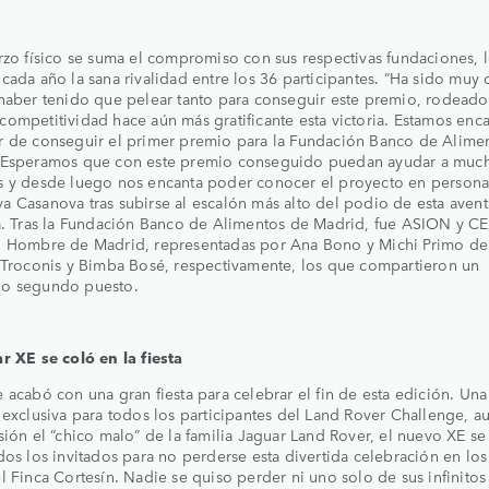
rzo físico se suma el compromiso con sus respectivas fundaciones, 
cada año la sana rivalidad entre los 36 participantes. “Ha sido muy 
haber tenido que pelear tanto para conseguir este premio, rodeado
ompetitividad hace aún más gratificante esta victoria. Estamos enc
 de conseguir el primer premio para la Fundación Banco de Alime
 Esperamos que con este premio conseguido puedan ayudar a muc
 y desde luego nos encanta poder conocer el proyecto en persona”,
 Casanova tras subirse al escalón más alto del podio de esta avent
a. Tras la Fundación Banco de Alimentos de Madrid, fue ASION y C
o Hombre de Madrid, representadas por Ana Bono y Michi Primo de 
 Troconis y Bimba Bosé, respectivamente, los que compartieron un
o segundo puesto.
r XE se coló en la fiesta
 acabó con una gran fiesta para celebrar el fin de esta edición. Una 
 exclusiva para todos los participantes del Land Rover Challenge, 
sión el “chico malo” de la familia Jaguar Land Rover, el nuevo XE se 
dos los invitados para no perderse esta divertida celebración en los
l Finca Cortesín. Nadie se quiso perder ni uno solo de sus infinitos