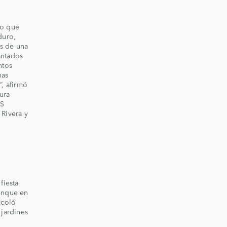
lo que
duro,
s de una
antados
ntos
has
 afirmó
ura
ES
Rivera y
fiesta
aunque en
coló
 jardines