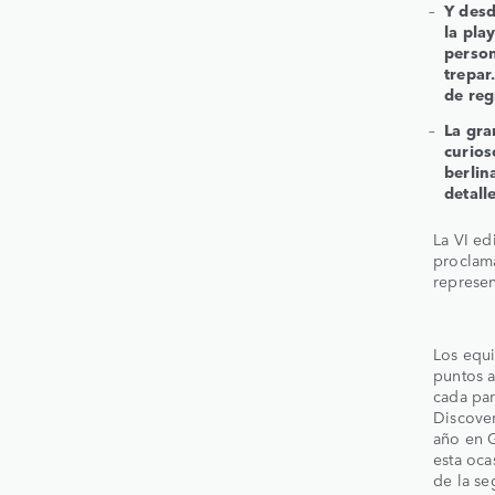
Y desd
la pla
person
trepar
de reg
La gra
curios
berlin
detalle
La VI ed
proclam
represe
Los equ
puntos a
cada par
Discover
año en 
esta oca
de la se