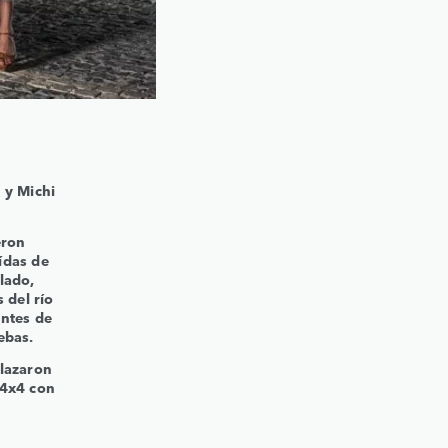
 y Michi
eron
́das de
lado,
del río
antes de
ebas.
plazaron
 4x4 con