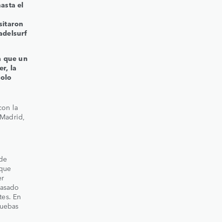
hasta el
sitaron
adelsurf
la que un
r, la
solo
con la
 Madrid,
 de
 que
er
pasado
tes. En
ruebas