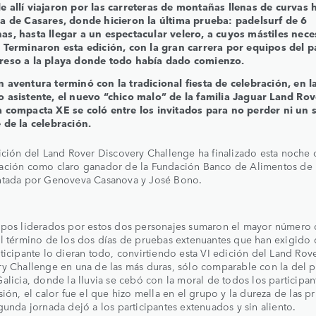
e allí viajaron por las carreteras de montañas llenas de curvas 
ya de Casares, donde hicieron la última prueba: padelsurf de 6
as, hasta llegar a un espectacular velero, a cuyos mástiles nece
. Terminaron esta edición, con la gran carrera por equipos del p
reso a la playa donde todo había dado comienzo.
n aventura terminó con la tradicional fiesta de celebración, en 
o asistente, el nuevo “chico malo” de la familia Jaguar Land Rove
a compacta XE se coló entre los invitados para no perder ni un 
 de la celebración.
ición del Land Rover Discovery Challenge ha finalizado esta noche 
ación como claro ganador de la Fundación Banco de Alimentos de
ntada por Genoveva Casanova y José Bono.
ipos liderados por estos dos personajes sumaron el mayor número
l término de los dos días de pruebas extenuantes que han exigido
ticipante lo dieran todo, convirtiendo esta VI edición del Land Rov
y Challenge en una de las más duras, sólo comparable con la del 
Galicia, donde la lluvia se cebó con la moral de todos los participan
sión, el calor fue el que hizo mella en el grupo y la dureza de las p
gunda jornada dejó a los participantes extenuados y sin aliento.