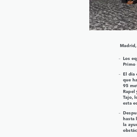
Madrid,
Los eq
Primo 
El dí
que ha
95 met
Rapel 
Tajo, 
esta e
Despue
hasta 
la ayu
obstá