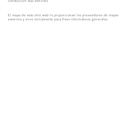
conducción más estrictos.
El mapa de este sitio web lo proporcionan los proveedores de mapas
externos y sirve únicamente para fines informativos generales.