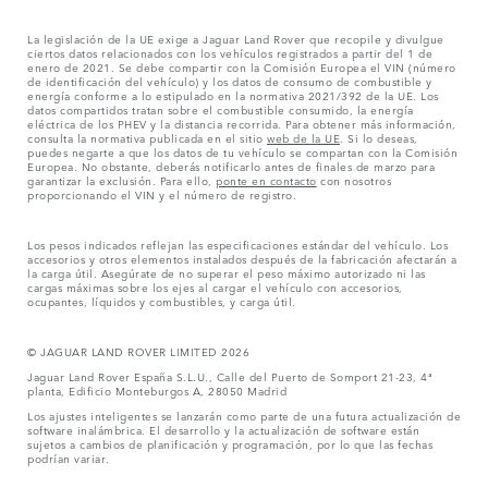
La legislación de la UE exige a Jaguar Land Rover que recopile y divulgue
ciertos datos relacionados con los vehículos registrados a partir del 1 de
enero de 2021. Se debe compartir con la Comisión Europea el VIN (número
de identificación del vehículo) y los datos de consumo de combustible y
energía conforme a lo estipulado en la normativa 2021/392 de la UE. Los
datos compartidos tratan sobre el combustible consumido, la energía
eléctrica de los PHEV y la distancia recorrida. Para obtener más información,
consulta la normativa publicada en el sitio
web de la UE
. Si lo deseas,
puedes negarte a que los datos de tu vehículo se compartan con la Comisión
Europea. No obstante, deberás notificarlo antes de finales de marzo para
garantizar la exclusión. Para ello,
ponte en contacto
con nosotros
proporcionando el VIN y el número de registro.
Los pesos indicados reflejan las especificaciones estándar del vehículo. Los
accesorios y otros elementos instalados después de la fabricación afectarán a
la carga útil. Asegúrate de no superar el peso máximo autorizado ni las
cargas máximas sobre los ejes al cargar el vehículo con accesorios,
ocupantes, líquidos y combustibles, y carga útil.
© JAGUAR LAND ROVER LIMITED 2026
Jaguar Land Rover España S.L.U., Calle del Puerto de Somport 21-23, 4ª
planta, Edificio Monteburgos A, 28050 Madrid
Los ajustes inteligentes se lanzarán como parte de una futura actualización de
software inalámbrica. El desarrollo y la actualización de software están
sujetos a cambios de planificación y programación, por lo que las fechas
podrían variar.