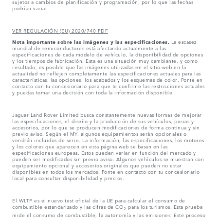
sujetos a cambios de planificación y programación, por lo que las fechas
podrían variar.
VER REGULACIÓN (EU) 2020/740 PDF
Nota importante sobre las imágenes y las especificaciones.
La escasez
mundial de semiconductores está afectando actualmente a las
especificaciones de cada modelo de vehículo, la disponibilidad de opciones
y los tiempos de fabricación. Esta es una situación muy cambiante, y como
resultado, es posible que las imágenes utilizadas en el sitio web en la
actualidad no reflejen completamente las especificaciones actuales para las
características, las opciones, los acabados y los esquemas de color. Ponte en
contacto con tu concesionario para que te confirme las restricciones actuales
y puedas tomar una decisión con toda la información disponible.
Jaguar Land Rover Limited busca constantemente nuevas formas de mejorar
las especificaciones, el diseño y la producción de sus vehículos, piezas y
accesorios, por lo que se producen modificaciones de forma continua y sin
previo aviso. Según el MY, algunos equipamientos serán opcionales o
vendrán incluidos de serie. La información, las especificaciones, los motores
y los colores que aparecen en esta página web se basan en las
especificaciones europeas. Estos pueden variar en función del mercado y
pueden ser modificados sin previo aviso. Algunos vehículos se muestran con
equipamiento opcional y accesorios originales que pueden no estar
disponibles en todos los mercados. Ponte en contacto con tu concesionario
local para consultar disponibilidad y precios.
El WLTP es el nuevo test oficial de la UE para calcular el consumo de
combustible estandarizado y las cifras de CO
para los turismos. Esta prueba
2
mide el consumo de combustible, la autonomía y las emisiones. Este proceso