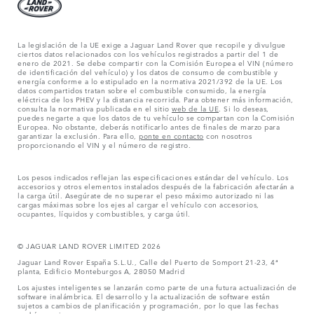
La legislación de la UE exige a Jaguar Land Rover que recopile y divulgue
ciertos datos relacionados con los vehículos registrados a partir del 1 de
enero de 2021. Se debe compartir con la Comisión Europea el VIN (número
de identificación del vehículo) y los datos de consumo de combustible y
energía conforme a lo estipulado en la normativa 2021/392 de la UE. Los
datos compartidos tratan sobre el combustible consumido, la energía
eléctrica de los PHEV y la distancia recorrida. Para obtener más información,
consulta la normativa publicada en el sitio
web de la UE
. Si lo deseas,
puedes negarte a que los datos de tu vehículo se compartan con la Comisión
Europea. No obstante, deberás notificarlo antes de finales de marzo para
garantizar la exclusión. Para ello,
ponte en contacto
con nosotros
proporcionando el VIN y el número de registro.
Los pesos indicados reflejan las especificaciones estándar del vehículo. Los
accesorios y otros elementos instalados después de la fabricación afectarán a
la carga útil. Asegúrate de no superar el peso máximo autorizado ni las
cargas máximas sobre los ejes al cargar el vehículo con accesorios,
ocupantes, líquidos y combustibles, y carga útil.
© JAGUAR LAND ROVER LIMITED 2026
Jaguar Land Rover España S.L.U., Calle del Puerto de Somport 21-23, 4ª
planta, Edificio Monteburgos A, 28050 Madrid
Los ajustes inteligentes se lanzarán como parte de una futura actualización de
software inalámbrica. El desarrollo y la actualización de software están
sujetos a cambios de planificación y programación, por lo que las fechas