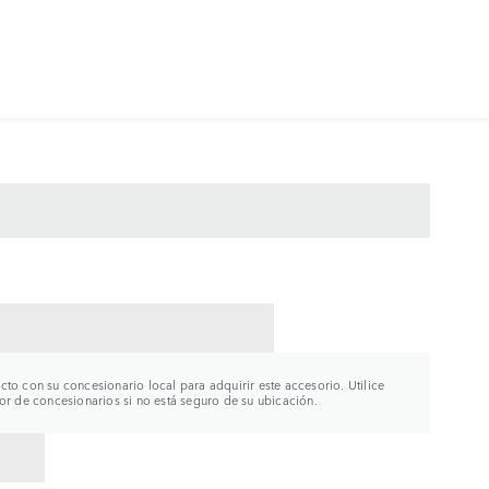
CTAR CON UN CONCESIONARIO
to con su concesionario local para adquirir este accesorio. Utilice
or de concesionarios si no está seguro de su ubicación.
R A