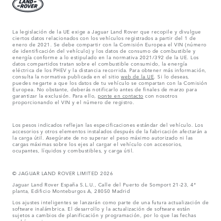
La legislación de la UE exige a Jaguar Land Rover que recopile y divulgue
ciertos datos relacionados con los vehículos registrados a partir del 1 de
enero de 2021. Se debe compartir con la Comisión Europea el VIN (número
de identificación del vehículo) y los datos de consumo de combustible y
energía conforme a lo estipulado en la normativa 2021/392 de la UE. Los
datos compartidos tratan sobre el combustible consumido, la energía
eléctrica de los PHEV y la distancia recorrida. Para obtener más información,
consulta la normativa publicada en el sitio
web de la UE
. Si lo deseas,
puedes negarte a que los datos de tu vehículo se compartan con la Comisión
Europea. No obstante, deberás notificarlo antes de finales de marzo para
garantizar la exclusión. Para ello,
ponte en contacto
con nosotros
proporcionando el VIN y el número de registro.
Los pesos indicados reflejan las especificaciones estándar del vehículo. Los
accesorios y otros elementos instalados después de la fabricación afectarán a
la carga útil. Asegúrate de no superar el peso máximo autorizado ni las
cargas máximas sobre los ejes al cargar el vehículo con accesorios,
ocupantes, líquidos y combustibles, y carga útil.
© JAGUAR LAND ROVER LIMITED 2026
Jaguar Land Rover España S.L.U., Calle del Puerto de Somport 21-23, 4ª
planta, Edificio Monteburgos A, 28050 Madrid
Los ajustes inteligentes se lanzarán como parte de una futura actualización de
software inalámbrica. El desarrollo y la actualización de software están
sujetos a cambios de planificación y programación, por lo que las fechas