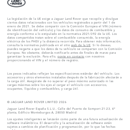
La legislación de la UE exige a Jaguar Land Rover que recopile y divulgue
ciertos datos relacionados con los vehículos registrados a partir del 1 de
enero de 2021. Se debe compartir con la Comisión Europea el VIN (número
de identificación del vehículo) y los datos de consumo de combustible y
energía conforme a lo estipulado en la normativa 2021/392 de la UE. Los
datos compartidos tratan sobre el combustible consumido, la energía
eléctrica de los PHEV y la distancia recorrida. Para obtener más información,
consulta la normativa publicada en el sitio
web de la UE
. Si lo deseas,
puedes negarte a que los datos de tu vehículo se compartan con la Comisión
Europea. No obstante, deberás notificarlo antes de finales de marzo para
garantizar la exclusión. Para ello,
ponte en contacto
con nosotros
proporcionando el VIN y el número de registro.
Los pesos indicados reflejan las especificaciones estándar del vehículo. Los
accesorios y otros elementos instalados después de la fabricación afectarán a
la carga útil. Asegúrate de no superar el peso máximo autorizado ni las
cargas máximas sobre los ejes al cargar el vehículo con accesorios,
ocupantes, líquidos y combustibles, y carga útil.
© JAGUAR LAND ROVER LIMITED 2026
Jaguar Land Rover España S.L.U., Calle del Puerto de Somport 21-23, 4ª
planta, Edificio Monteburgos A, 28050 Madrid
Los ajustes inteligentes se lanzarán como parte de una futura actualización de
software inalámbrica. El desarrollo y la actualización de software están
sujetos a cambios de planificación y programación, por lo que las fechas