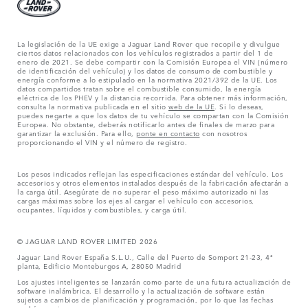
La legislación de la UE exige a Jaguar Land Rover que recopile y divulgue
ciertos datos relacionados con los vehículos registrados a partir del 1 de
enero de 2021. Se debe compartir con la Comisión Europea el VIN (número
de identificación del vehículo) y los datos de consumo de combustible y
energía conforme a lo estipulado en la normativa 2021/392 de la UE. Los
datos compartidos tratan sobre el combustible consumido, la energía
eléctrica de los PHEV y la distancia recorrida. Para obtener más información,
consulta la normativa publicada en el sitio
web de la UE
. Si lo deseas,
puedes negarte a que los datos de tu vehículo se compartan con la Comisión
Europea. No obstante, deberás notificarlo antes de finales de marzo para
garantizar la exclusión. Para ello,
ponte en contacto
con nosotros
proporcionando el VIN y el número de registro.
Los pesos indicados reflejan las especificaciones estándar del vehículo. Los
accesorios y otros elementos instalados después de la fabricación afectarán a
la carga útil. Asegúrate de no superar el peso máximo autorizado ni las
cargas máximas sobre los ejes al cargar el vehículo con accesorios,
ocupantes, líquidos y combustibles, y carga útil.
© JAGUAR LAND ROVER LIMITED 2026
Jaguar Land Rover España S.L.U., Calle del Puerto de Somport 21-23, 4ª
planta, Edificio Monteburgos A, 28050 Madrid
Los ajustes inteligentes se lanzarán como parte de una futura actualización de
software inalámbrica. El desarrollo y la actualización de software están
sujetos a cambios de planificación y programación, por lo que las fechas