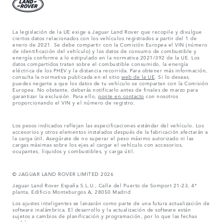
La legislación de la UE exige a Jaguar Land Rover que recopile y divulgue
ciertos datos relacionados con los vehículos registrados a partir del 1 de
enero de 2021. Se debe compartir con la Comisión Europea el VIN (número
de identificación del vehículo) y los datos de consumo de combustible y
energía conforme a lo estipulado en la normativa 2021/392 de la UE. Los
datos compartidos tratan sobre el combustible consumido, la energía
eléctrica de los PHEV y la distancia recorrida. Para obtener más información,
consulta la normativa publicada en el sitio
web de la UE
. Si lo deseas,
puedes negarte a que los datos de tu vehículo se compartan con la Comisión
Europea. No obstante, deberás notificarlo antes de finales de marzo para
garantizar la exclusión. Para ello,
ponte en contacto
con nosotros
proporcionando el VIN y el número de registro.
Los pesos indicados reflejan las especificaciones estándar del vehículo. Los
accesorios y otros elementos instalados después de la fabricación afectarán a
la carga útil. Asegúrate de no superar el peso máximo autorizado ni las
cargas máximas sobre los ejes al cargar el vehículo con accesorios,
ocupantes, líquidos y combustibles, y carga útil.
© JAGUAR LAND ROVER LIMITED 2026
Jaguar Land Rover España S.L.U., Calle del Puerto de Somport 21-23, 4ª
planta, Edificio Monteburgos A, 28050 Madrid
Los ajustes inteligentes se lanzarán como parte de una futura actualización de
software inalámbrica. El desarrollo y la actualización de software están
sujetos a cambios de planificación y programación, por lo que las fechas