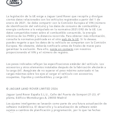
La legislación de la UE exige a Jaguar Land Rover que recopile y divulgue
ciertos datos relacionados con los vehículos registrados a partir del 1 de
enero de 2021. Se debe compartir con la Comisión Europea el VIN (número
de identificación del vehículo) y los datos de consumo de combustible y
energía conforme a lo estipulado en la normativa 2021/392 de la UE. Los
datos compartidos tratan sobre el combustible consumido, la energía
eléctrica de los PHEV y la distancia recorrida. Para obtener más información,
consulta la normativa publicada en el sitio
web de la UE
. Si lo deseas,
puedes negarte a que los datos de tu vehículo se compartan con la Comisión
Europea. No obstante, deberás notificarlo antes de finales de marzo para
garantizar la exclusión. Para ello,
ponte en contacto
con nosotros
proporcionando el VIN y el número de registro.
Los pesos indicados reflejan las especificaciones estándar del vehículo. Los
accesorios y otros elementos instalados después de la fabricación afectarán a
la carga útil. Asegúrate de no superar el peso máximo autorizado ni las
cargas máximas sobre los ejes al cargar el vehículo con accesorios,
ocupantes, líquidos y combustibles, y carga útil.
© JAGUAR LAND ROVER LIMITED 2026
Jaguar Land Rover España S.L.U., Calle del Puerto de Somport 21-23, 4ª
planta, Edificio Monteburgos A, 28050 Madrid
Los ajustes inteligentes se lanzarán como parte de una futura actualización de
software inalámbrica. El desarrollo y la actualización de software están
sujetos a cambios de planificación y programación, por lo que las fechas