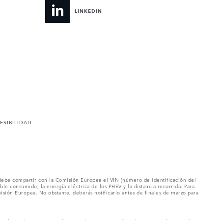
LINKEDIN
ESIBILIDAD
e debe compartir con la Comisión Europea el VIN (número de identificación del
e consumido, la energía eléctrica de los PHEV y la distancia recorrida. Para
isión Europea. No obstante, deberás notificarlo antes de finales de marzo para