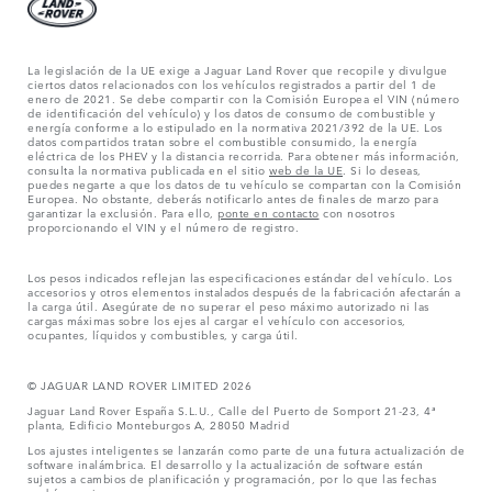
La legislación de la UE exige a Jaguar Land Rover que recopile y divulgue
ciertos datos relacionados con los vehículos registrados a partir del 1 de
enero de 2021. Se debe compartir con la Comisión Europea el VIN (número
de identificación del vehículo) y los datos de consumo de combustible y
energía conforme a lo estipulado en la normativa 2021/392 de la UE. Los
datos compartidos tratan sobre el combustible consumido, la energía
eléctrica de los PHEV y la distancia recorrida. Para obtener más información,
consulta la normativa publicada en el sitio
web de la UE
. Si lo deseas,
puedes negarte a que los datos de tu vehículo se compartan con la Comisión
Europea. No obstante, deberás notificarlo antes de finales de marzo para
garantizar la exclusión. Para ello,
ponte en contacto
con nosotros
proporcionando el VIN y el número de registro.
Los pesos indicados reflejan las especificaciones estándar del vehículo. Los
accesorios y otros elementos instalados después de la fabricación afectarán a
la carga útil. Asegúrate de no superar el peso máximo autorizado ni las
cargas máximas sobre los ejes al cargar el vehículo con accesorios,
ocupantes, líquidos y combustibles, y carga útil.
© JAGUAR LAND ROVER LIMITED 2026
Jaguar Land Rover España S.L.U., Calle del Puerto de Somport 21-23, 4ª
planta, Edificio Monteburgos A, 28050 Madrid
Los ajustes inteligentes se lanzarán como parte de una futura actualización de
software inalámbrica. El desarrollo y la actualización de software están
sujetos a cambios de planificación y programación, por lo que las fechas