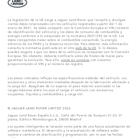
La legislación de la UE exige a Jaguar Land Rover que recopile y divulgue
ciertos datos relacionados con los vehículos registrados a partir del 1 de
enero de 2021. Se debe compartir con la Comisión Europea el VIN (número
de identificación del vehículo) y los datos de consumo de combustible y
energía conforme a lo estipulado en la normativa 2021/392 de la UE. Los
datos compartidos tratan sobre el combustible consumido, la energía
eléctrica de los PHEV y la distancia recorrida. Para obtener más información,
consulta la normativa publicada en el sitio
web de la UE
. Si lo deseas,
puedes negarte a que los datos de tu vehículo se compartan con la Comisión
Europea. No obstante, deberás notificarlo antes de finales de marzo para
garantizar la exclusión. Para ello,
ponte en contacto
con nosotros
proporcionando el VIN y el número de registro.
Los pesos indicados reflejan las especificaciones estándar del vehículo. Los
accesorios y otros elementos instalados después de la fabricación afectarán a
la carga útil. Asegúrate de no superar el peso máximo autorizado ni las
cargas máximas sobre los ejes al cargar el vehículo con accesorios,
ocupantes, líquidos y combustibles, y carga útil.
© JAGUAR LAND ROVER LIMITED 2026
Jaguar Land Rover España S.L.U., Calle del Puerto de Somport 21-23, 4ª
planta, Edificio Monteburgos A, 28050 Madrid
Los ajustes inteligentes se lanzarán como parte de una futura actualización de
software inalámbrica. El desarrollo y la actualización de software están
sujetos a cambios de planificación y programación, por lo que las fechas