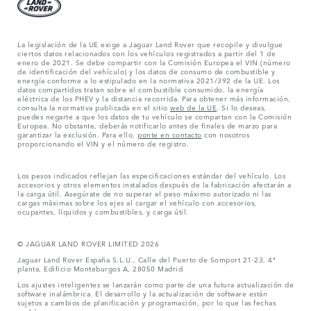
La legislación de la UE exige a Jaguar Land Rover que recopile y divulgue
ciertos datos relacionados con los vehículos registrados a partir del 1 de
enero de 2021. Se debe compartir con la Comisión Europea el VIN (número
de identificación del vehículo) y los datos de consumo de combustible y
energía conforme a lo estipulado en la normativa 2021/392 de la UE. Los
datos compartidos tratan sobre el combustible consumido, la energía
eléctrica de los PHEV y la distancia recorrida. Para obtener más información,
consulta la normativa publicada en el sitio
web de la UE
. Si lo deseas,
puedes negarte a que los datos de tu vehículo se compartan con la Comisión
Europea. No obstante, deberás notificarlo antes de finales de marzo para
garantizar la exclusión. Para ello,
ponte en contacto
con nosotros
proporcionando el VIN y el número de registro.
Los pesos indicados reflejan las especificaciones estándar del vehículo. Los
accesorios y otros elementos instalados después de la fabricación afectarán a
la carga útil. Asegúrate de no superar el peso máximo autorizado ni las
cargas máximas sobre los ejes al cargar el vehículo con accesorios,
ocupantes, líquidos y combustibles, y carga útil.
© JAGUAR LAND ROVER LIMITED 2026
Jaguar Land Rover España S.L.U., Calle del Puerto de Somport 21-23, 4ª
planta, Edificio Monteburgos A, 28050 Madrid
Los ajustes inteligentes se lanzarán como parte de una futura actualización de
software inalámbrica. El desarrollo y la actualización de software están
sujetos a cambios de planificación y programación, por lo que las fechas