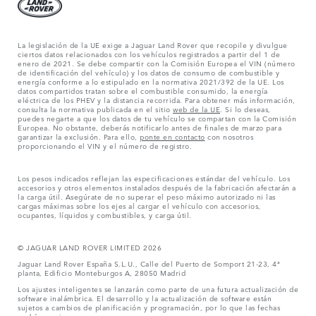
La legislación de la UE exige a Jaguar Land Rover que recopile y divulgue
ciertos datos relacionados con los vehículos registrados a partir del 1 de
enero de 2021. Se debe compartir con la Comisión Europea el VIN (número
de identificación del vehículo) y los datos de consumo de combustible y
energía conforme a lo estipulado en la normativa 2021/392 de la UE. Los
datos compartidos tratan sobre el combustible consumido, la energía
eléctrica de los PHEV y la distancia recorrida. Para obtener más información,
consulta la normativa publicada en el sitio
web de la UE
. Si lo deseas,
puedes negarte a que los datos de tu vehículo se compartan con la Comisión
Europea. No obstante, deberás notificarlo antes de finales de marzo para
garantizar la exclusión. Para ello,
ponte en contacto
con nosotros
proporcionando el VIN y el número de registro.
Los pesos indicados reflejan las especificaciones estándar del vehículo. Los
accesorios y otros elementos instalados después de la fabricación afectarán a
la carga útil. Asegúrate de no superar el peso máximo autorizado ni las
cargas máximas sobre los ejes al cargar el vehículo con accesorios,
ocupantes, líquidos y combustibles, y carga útil.
© JAGUAR LAND ROVER LIMITED 2026
Jaguar Land Rover España S.L.U., Calle del Puerto de Somport 21-23, 4ª
planta, Edificio Monteburgos A, 28050 Madrid
Los ajustes inteligentes se lanzarán como parte de una futura actualización de
software inalámbrica. El desarrollo y la actualización de software están
sujetos a cambios de planificación y programación, por lo que las fechas