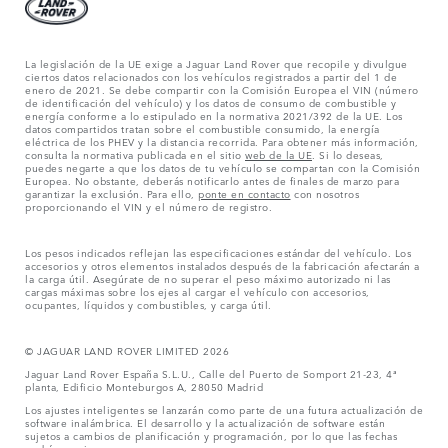
La legislación de la UE exige a Jaguar Land Rover que recopile y divulgue
ciertos datos relacionados con los vehículos registrados a partir del 1 de
enero de 2021. Se debe compartir con la Comisión Europea el VIN (número
de identificación del vehículo) y los datos de consumo de combustible y
energía conforme a lo estipulado en la normativa 2021/392 de la UE. Los
datos compartidos tratan sobre el combustible consumido, la energía
eléctrica de los PHEV y la distancia recorrida. Para obtener más información,
consulta la normativa publicada en el sitio
web de la UE
. Si lo deseas,
puedes negarte a que los datos de tu vehículo se compartan con la Comisión
Europea. No obstante, deberás notificarlo antes de finales de marzo para
garantizar la exclusión. Para ello,
ponte en contacto
con nosotros
proporcionando el VIN y el número de registro.
Los pesos indicados reflejan las especificaciones estándar del vehículo. Los
accesorios y otros elementos instalados después de la fabricación afectarán a
la carga útil. Asegúrate de no superar el peso máximo autorizado ni las
cargas máximas sobre los ejes al cargar el vehículo con accesorios,
ocupantes, líquidos y combustibles, y carga útil.
© JAGUAR LAND ROVER LIMITED 2026
Jaguar Land Rover España S.L.U., Calle del Puerto de Somport 21-23, 4ª
planta, Edificio Monteburgos A, 28050 Madrid
Los ajustes inteligentes se lanzarán como parte de una futura actualización de
software inalámbrica. El desarrollo y la actualización de software están
sujetos a cambios de planificación y programación, por lo que las fechas