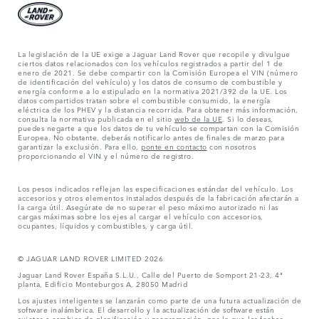
La legislación de la UE exige a Jaguar Land Rover que recopile y divulgue
ciertos datos relacionados con los vehículos registrados a partir del 1 de
enero de 2021. Se debe compartir con la Comisión Europea el VIN (número
de identificación del vehículo) y los datos de consumo de combustible y
energía conforme a lo estipulado en la normativa 2021/392 de la UE. Los
datos compartidos tratan sobre el combustible consumido, la energía
eléctrica de los PHEV y la distancia recorrida. Para obtener más información,
consulta la normativa publicada en el sitio
web de la UE
. Si lo deseas,
puedes negarte a que los datos de tu vehículo se compartan con la Comisión
Europea. No obstante, deberás notificarlo antes de finales de marzo para
garantizar la exclusión. Para ello,
ponte en contacto
con nosotros
proporcionando el VIN y el número de registro.
Los pesos indicados reflejan las especificaciones estándar del vehículo. Los
accesorios y otros elementos instalados después de la fabricación afectarán a
la carga útil. Asegúrate de no superar el peso máximo autorizado ni las
cargas máximas sobre los ejes al cargar el vehículo con accesorios,
ocupantes, líquidos y combustibles, y carga útil.
© JAGUAR LAND ROVER LIMITED 2026
Jaguar Land Rover España S.L.U., Calle del Puerto de Somport 21-23, 4ª
planta, Edificio Monteburgos A, 28050 Madrid
Los ajustes inteligentes se lanzarán como parte de una futura actualización de
software inalámbrica. El desarrollo y la actualización de software están
sujetos a cambios de planificación y programación, por lo que las fechas