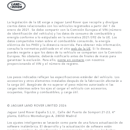
La legislación de la UE exige a Jaguar Land Rover que recopile y divulgue
ciertos datos relacionados con los vehículos registrados a partir del 1 de
enero de 2021. Se debe compartir con la Comisión Europea el VIN (número
de identificación del vehículo) y los datos de consumo de combustible y
energía conforme a lo estipulado en la normativa 2021/392 de la UE. Los
datos compartidos tratan sobre el combustible consumido, la energía
eléctrica de los PHEV y la distancia recorrida. Para obtener más información,
consulta la normativa publicada en el sitio
web de la UE
. Si lo deseas,
puedes negarte a que los datos de tu vehículo se compartan con la Comisión
Europea. No obstante, deberás notificarlo antes de finales de marzo para
garantizar la exclusión. Para ello,
ponte en contacto
con nosotros
proporcionando el VIN y el número de registro.
Los pesos indicados reflejan las especificaciones estándar del vehículo. Los
accesorios y otros elementos instalados después de la fabricación afectarán a
la carga útil. Asegúrate de no superar el peso máximo autorizado ni las
cargas máximas sobre los ejes al cargar el vehículo con accesorios,
ocupantes, líquidos y combustibles, y carga útil.
© JAGUAR LAND ROVER LIMITED 2026
Jaguar Land Rover España S.L.U., Calle del Puerto de Somport 21-23, 4ª
planta, Edificio Monteburgos A, 28050 Madrid
Los ajustes inteligentes se lanzarán como parte de una futura actualización de
software inalámbrica. El desarrollo y la actualización de software están
sujetos a cambios de planificación y programación, por lo que las fechas