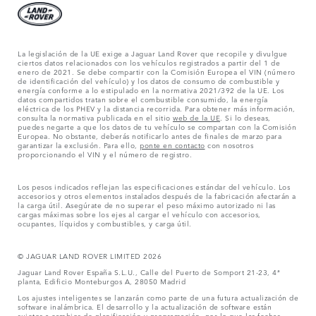
La legislación de la UE exige a Jaguar Land Rover que recopile y divulgue
ciertos datos relacionados con los vehículos registrados a partir del 1 de
enero de 2021. Se debe compartir con la Comisión Europea el VIN (número
de identificación del vehículo) y los datos de consumo de combustible y
energía conforme a lo estipulado en la normativa 2021/392 de la UE. Los
datos compartidos tratan sobre el combustible consumido, la energía
eléctrica de los PHEV y la distancia recorrida. Para obtener más información,
consulta la normativa publicada en el sitio
web de la UE
. Si lo deseas,
puedes negarte a que los datos de tu vehículo se compartan con la Comisión
Europea. No obstante, deberás notificarlo antes de finales de marzo para
garantizar la exclusión. Para ello,
ponte en contacto
con nosotros
proporcionando el VIN y el número de registro.
Los pesos indicados reflejan las especificaciones estándar del vehículo. Los
accesorios y otros elementos instalados después de la fabricación afectarán a
la carga útil. Asegúrate de no superar el peso máximo autorizado ni las
cargas máximas sobre los ejes al cargar el vehículo con accesorios,
ocupantes, líquidos y combustibles, y carga útil.
© JAGUAR LAND ROVER LIMITED 2026
Jaguar Land Rover España S.L.U., Calle del Puerto de Somport 21-23, 4ª
planta, Edificio Monteburgos A, 28050 Madrid
Los ajustes inteligentes se lanzarán como parte de una futura actualización de
software inalámbrica. El desarrollo y la actualización de software están
sujetos a cambios de planificación y programación, por lo que las fechas