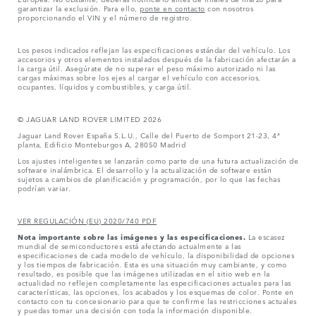
garantizar la exclusión. Para ello,
ponte en contacto
con nosotros
proporcionando el VIN y el número de registro.
Los pesos indicados reflejan las especificaciones estándar del vehículo. Los
accesorios y otros elementos instalados después de la fabricación afectarán a
la carga útil. Asegúrate de no superar el peso máximo autorizado ni las
cargas máximas sobre los ejes al cargar el vehículo con accesorios,
ocupantes, líquidos y combustibles, y carga útil.
© JAGUAR LAND ROVER LIMITED 2026
Jaguar Land Rover España S.L.U., Calle del Puerto de Somport 21-23, 4ª
planta, Edificio Monteburgos A, 28050 Madrid
Los ajustes inteligentes se lanzarán como parte de una futura actualización de
software inalámbrica. El desarrollo y la actualización de software están
sujetos a cambios de planificación y programación, por lo que las fechas
podrían variar.
VER REGULACIÓN (EU) 2020/740 PDF
Nota importante sobre las imágenes y las especificaciones.
La escasez
mundial de semiconductores está afectando actualmente a las
especificaciones de cada modelo de vehículo, la disponibilidad de opciones
y los tiempos de fabricación. Esta es una situación muy cambiante, y como
resultado, es posible que las imágenes utilizadas en el sitio web en la
actualidad no reflejen completamente las especificaciones actuales para las
características, las opciones, los acabados y los esquemas de color. Ponte en
contacto con tu concesionario para que te confirme las restricciones actuales
y puedas tomar una decisión con toda la información disponible.