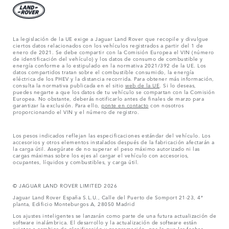
La legislación de la UE exige a Jaguar Land Rover que recopile y divulgue
ciertos datos relacionados con los vehículos registrados a partir del 1 de
enero de 2021. Se debe compartir con la Comisión Europea el VIN (número
de identificación del vehículo) y los datos de consumo de combustible y
energía conforme a lo estipulado en la normativa 2021/392 de la UE. Los
datos compartidos tratan sobre el combustible consumido, la energía
eléctrica de los PHEV y la distancia recorrida. Para obtener más información,
consulta la normativa publicada en el sitio
web de la UE
. Si lo deseas,
puedes negarte a que los datos de tu vehículo se compartan con la Comisión
Europea. No obstante, deberás notificarlo antes de finales de marzo para
garantizar la exclusión. Para ello,
ponte en contacto
con nosotros
proporcionando el VIN y el número de registro.
Los pesos indicados reflejan las especificaciones estándar del vehículo. Los
accesorios y otros elementos instalados después de la fabricación afectarán a
la carga útil. Asegúrate de no superar el peso máximo autorizado ni las
cargas máximas sobre los ejes al cargar el vehículo con accesorios,
ocupantes, líquidos y combustibles, y carga útil.
© JAGUAR LAND ROVER LIMITED 2026
Jaguar Land Rover España S.L.U., Calle del Puerto de Somport 21-23, 4ª
planta, Edificio Monteburgos A, 28050 Madrid
Los ajustes inteligentes se lanzarán como parte de una futura actualización de
software inalámbrica. El desarrollo y la actualización de software están
sujetos a cambios de planificación y programación, por lo que las fechas