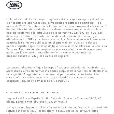
La legislación de la UE exige a Jaguar Land Rover que recopile y divulgue
ciertos datos relacionados con los vehículos registrados a partir del 1 de
enero de 2021. Se debe compartir con la Comisión Europea el VIN (número
de identificación del vehículo) y los datos de consumo de combustible y
energía conforme a lo estipulado en la normativa 2021/392 de la UE. Los
datos compartidos tratan sobre el combustible consumido, la energía
eléctrica de los PHEV y la distancia recorrida. Para obtener más información,
consulta la normativa publicada en el sitio
web de la UE
. Si lo deseas,
puedes negarte a que los datos de tu vehículo se compartan con la Comisión
Europea. No obstante, deberás notificarlo antes de finales de marzo para
garantizar la exclusión. Para ello,
ponte en contacto
con nosotros
proporcionando el VIN y el número de registro.
Los pesos indicados reflejan las especificaciones estándar del vehículo. Los
accesorios y otros elementos instalados después de la fabricación afectarán a
la carga útil. Asegúrate de no superar el peso máximo autorizado ni las
cargas máximas sobre los ejes al cargar el vehículo con accesorios,
ocupantes, líquidos y combustibles, y carga útil.
© JAGUAR LAND ROVER LIMITED 2026
Jaguar Land Rover España S.L.U., Calle del Puerto de Somport 21-23, 4ª
planta, Edificio Monteburgos A, 28050 Madrid
Los ajustes inteligentes se lanzarán como parte de una futura actualización de
software inalámbrica. El desarrollo y la actualización de software están
sujetos a cambios de planificación y programación, por lo que las fechas