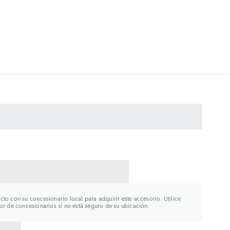
CTAR CON UN CONCESIONARIO
to con su concesionario local para adquirir este accesorio. Utilice
or de concesionarios si no está seguro de su ubicación.