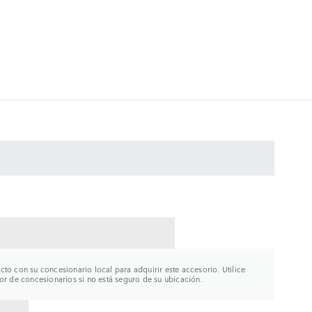
CTAR CON UN CONCESIONARIO
to con su concesionario local para adquirir este accesorio. Utilice
or de concesionarios si no está seguro de su ubicación.