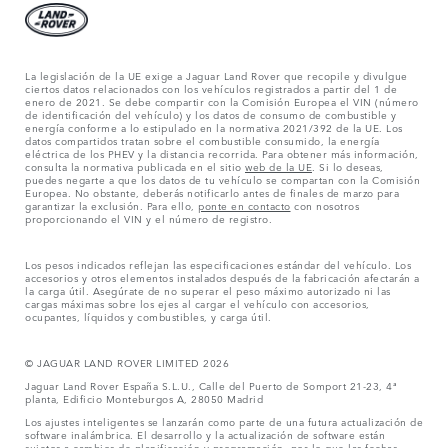
La legislación de la UE exige a Jaguar Land Rover que recopile y divulgue
ciertos datos relacionados con los vehículos registrados a partir del 1 de
enero de 2021. Se debe compartir con la Comisión Europea el VIN (número
de identificación del vehículo) y los datos de consumo de combustible y
energía conforme a lo estipulado en la normativa 2021/392 de la UE. Los
datos compartidos tratan sobre el combustible consumido, la energía
eléctrica de los PHEV y la distancia recorrida. Para obtener más información,
consulta la normativa publicada en el sitio
web de la UE
. Si lo deseas,
puedes negarte a que los datos de tu vehículo se compartan con la Comisión
Europea. No obstante, deberás notificarlo antes de finales de marzo para
garantizar la exclusión. Para ello,
ponte en contacto
con nosotros
proporcionando el VIN y el número de registro.
Los pesos indicados reflejan las especificaciones estándar del vehículo. Los
accesorios y otros elementos instalados después de la fabricación afectarán a
la carga útil. Asegúrate de no superar el peso máximo autorizado ni las
cargas máximas sobre los ejes al cargar el vehículo con accesorios,
ocupantes, líquidos y combustibles, y carga útil.
© JAGUAR LAND ROVER LIMITED 2026
Jaguar Land Rover España S.L.U., Calle del Puerto de Somport 21-23, 4ª
planta, Edificio Monteburgos A, 28050 Madrid
Los ajustes inteligentes se lanzarán como parte de una futura actualización de
software inalámbrica. El desarrollo y la actualización de software están
sujetos a cambios de planificación y programación, por lo que las fechas