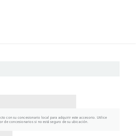
CTAR CON UN CONCESIONARIO
to con su concesionario local para adquirir este accesorio. Utilice
or de concesionarios si no está seguro de su ubicación.