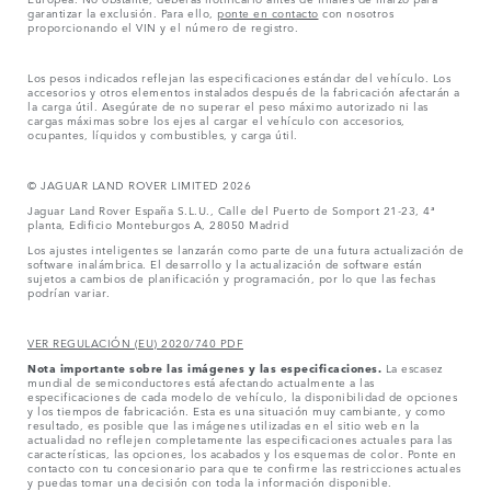
garantizar la exclusión. Para ello,
ponte en contacto
con nosotros
proporcionando el VIN y el número de registro.
Los pesos indicados reflejan las especificaciones estándar del vehículo. Los
accesorios y otros elementos instalados después de la fabricación afectarán a
la carga útil. Asegúrate de no superar el peso máximo autorizado ni las
cargas máximas sobre los ejes al cargar el vehículo con accesorios,
ocupantes, líquidos y combustibles, y carga útil.
© JAGUAR LAND ROVER LIMITED 2026
Jaguar Land Rover España S.L.U., Calle del Puerto de Somport 21-23, 4ª
planta, Edificio Monteburgos A, 28050 Madrid
Los ajustes inteligentes se lanzarán como parte de una futura actualización de
software inalámbrica. El desarrollo y la actualización de software están
sujetos a cambios de planificación y programación, por lo que las fechas
podrían variar.
VER REGULACIÓN (EU) 2020/740 PDF
Nota importante sobre las imágenes y las especificaciones.
La escasez
mundial de semiconductores está afectando actualmente a las
especificaciones de cada modelo de vehículo, la disponibilidad de opciones
y los tiempos de fabricación. Esta es una situación muy cambiante, y como
resultado, es posible que las imágenes utilizadas en el sitio web en la
actualidad no reflejen completamente las especificaciones actuales para las
características, las opciones, los acabados y los esquemas de color. Ponte en
contacto con tu concesionario para que te confirme las restricciones actuales
y puedas tomar una decisión con toda la información disponible.