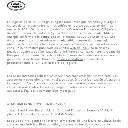
La legislación de la UE exige a Jaguar Land Rover que recopile y divulgue
ciertos datos relacionados con los vehículos registrados a partir del 1 de
enero de 2021. Se debe compartir con la Comisión Europea el VIN (número
de identificación del vehículo) y los datos de consumo de combustible y
energía conforme a lo estipulado en la normativa 2021/392 de la UE. Los
datos compartidos tratan sobre el combustible consumido, la energía
eléctrica de los PHEV y la distancia recorrida. Para obtener más información,
consulta la normativa publicada en el sitio
web de la UE
. Si lo deseas,
puedes negarte a que los datos de tu vehículo se compartan con la Comisión
Europea. No obstante, deberás notificarlo antes de finales de marzo para
garantizar la exclusión. Para ello,
ponte en contacto
con nosotros
proporcionando el VIN y el número de registro.
Los pesos indicados reflejan las especificaciones estándar del vehículo. Los
accesorios y otros elementos instalados después de la fabricación afectarán a
la carga útil. Asegúrate de no superar el peso máximo autorizado ni las
cargas máximas sobre los ejes al cargar el vehículo con accesorios,
ocupantes, líquidos y combustibles, y carga útil.
© JAGUAR LAND ROVER LIMITED 2026
Jaguar Land Rover España S.L.U., Calle del Puerto de Somport 21-23, 4ª
planta, Edificio Monteburgos A, 28050 Madrid
Los ajustes inteligentes se lanzarán como parte de una futura actualización de
software inalámbrica. El desarrollo y la actualización de software están
sujetos a cambios de planificación y programación, por lo que las fechas