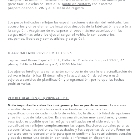
garantizar la exclusión. Para ello,
ponte en contacto
con nosotros
proporcionando el VIN y el número de registro.
Los pesos indicados reflejan las especificaciones estándar del vehículo. Los
accesorios y otros elementos instalados después de la fabricación afectarán a
la carga útil. Asegúrate de no superar el peso máximo autorizado ni las
cargas máximas sobre los ejes al cargar el vehículo con accesorios,
ocupantes, líquidos y combustibles, y carga útil.
© JAGUAR LAND ROVER LIMITED 2026
Jaguar Land Rover España S.L.U., Calle del Puerto de Somport 21-23, 4ª
planta, Edificio Monteburgos A, 28050 Madrid
Los ajustes inteligentes se lanzarán como parte de una futura actualización de
software inalámbrica. El desarrollo y la actualización de software están
sujetos a cambios de planificación y programación, por lo que las fechas
podrían variar.
VER REGULACIÓN (EU) 2020/740 PDF
Nota importante sobre las imágenes y las especificaciones.
La escasez
mundial de semiconductores está afectando actualmente a las
especificaciones de cada modelo de vehículo, la disponibilidad de opciones
y los tiempos de fabricación. Esta es una situación muy cambiante, y como
resultado, es posible que las imágenes utilizadas en el sitio web en la
actualidad no reflejen completamente las especificaciones actuales para las
características, las opciones, los acabados y los esquemas de color. Ponte en
contacto con tu concesionario para que te confirme las restricciones actuales
y puedas tomar una decisión con toda la información disponible.