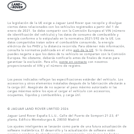
La legislación de la UE exige a Jaguar Land Rover que recopile y divulgue
ciertos datos relacionados con los vehículos registrados a partir del 1 de
enero de 2021. Se debe compartir con la Comisión Europea el VIN (número
de identificación del vehículo) y los datos de consumo de combustible y
energía conforme a lo estipulado en la normativa 2021/392 de la UE. Los
datos compartidos tratan sobre el combustible consumido, la energía
eléctrica de los PHEV y la distancia recorrida. Para obtener más información,
consulta la normativa publicada en el sitio
web de la UE
. Si lo deseas,
puedes negarte a que los datos de tu vehículo se compartan con la Comisión
Europea. No obstante, deberás notificarlo antes de finales de marzo para
garantizar la exclusión. Para ello,
ponte en contacto
con nosotros
proporcionando el VIN y el número de registro.
Los pesos indicados reflejan las especificaciones estándar del vehículo. Los
accesorios y otros elementos instalados después de la fabricación afectarán a
la carga útil. Asegúrate de no superar el peso máximo autorizado ni las
cargas máximas sobre los ejes al cargar el vehículo con accesorios,
ocupantes, líquidos y combustibles, y carga útil.
© JAGUAR LAND ROVER LIMITED 2026
Jaguar Land Rover España S.L.U., Calle del Puerto de Somport 21-23, 4ª
planta, Edificio Monteburgos A, 28050 Madrid
Los ajustes inteligentes se lanzarán como parte de una futura actualización de
software inalámbrica. El desarrollo y la actualización de software están
sujetos a cambios de planificación y programación, por lo que las fechas