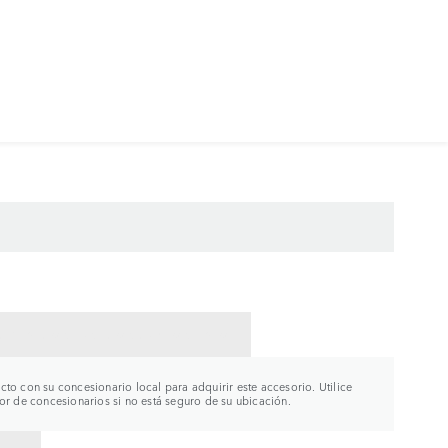
CTAR CON UN CONCESIONARIO
to con su concesionario local para adquirir este accesorio. Utilice
or de concesionarios si no está seguro de su ubicación.