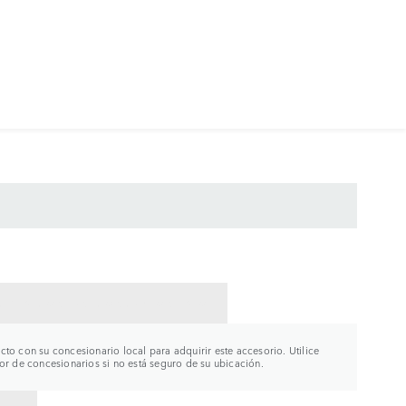
CTAR CON UN CONCESIONARIO
to con su concesionario local para adquirir este accesorio. Utilice
or de concesionarios si no está seguro de su ubicación.