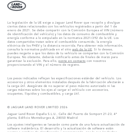
La legislación de la UE exige a Jaguar Land Rover que recopile y divulgue
ciertos datos relacionados con los vehículos registrados a partir del 1 de
enero de 2021. Se debe compartir con la Comisión Europea el VIN (número
de identificación del vehículo) y los datos de consumo de combustible y
energía conforme a lo estipulado en la normativa 2021/392 de la UE. Los
datos compartidos tratan sobre el combustible consumido, la energía
eléctrica de los PHEV y la distancia recorrida. Para obtener más información,
consulta la normativa publicada en el sitio
web de la UE
. Si lo deseas,
puedes negarte a que los datos de tu vehículo se compartan con la Comisión
Europea. No obstante, deberás notificarlo antes de finales de marzo para
garantizar la exclusión. Para ello,
ponte en contacto
con nosotros
proporcionando el VIN y el número de registro.
Los pesos indicados reflejan las especificaciones estándar del vehículo. Los
accesorios y otros elementos instalados después de la fabricación afectarán a
la carga útil. Asegúrate de no superar el peso máximo autorizado ni las
cargas máximas sobre los ejes al cargar el vehículo con accesorios,
ocupantes, líquidos y combustibles, y carga útil.
© JAGUAR LAND ROVER LIMITED 2026
Jaguar Land Rover España S.L.U., Calle del Puerto de Somport 21-23, 4ª
planta, Edificio Monteburgos A, 28050 Madrid
Los ajustes inteligentes se lanzarán como parte de una futura actualización de
software inalámbrica. El desarrollo y la actualización de software están
sujetos a cambios de planificación y programación, por lo que las fechas